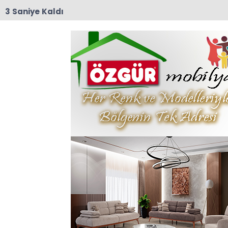
2 Saniye Kaldı
12:57
TRT Belgesel’den Taşova Çiçek Bamyası
Belgeseli: 9 Ağustos Pazar Günü Yayında!
Anasayfa
TAŞOVA
İŞKUR, Amasya Gençlik
Spora 70 Personel
Alınacak
İŞKUR, Gençlik ve Spor Bakanlığı bünyesinde
personel alımı yapacağını duyurdu ve başvuru
şartları ile ilan detayları hakkında bilgi verdi.