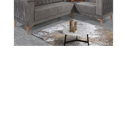
Taşovalıların oluşturduğu Kocaeli Körfez
Amasyalılar Derneği yine güzel bir çalışmaya
imza atıyor.
06-09-2024 09:44
Abone Ol