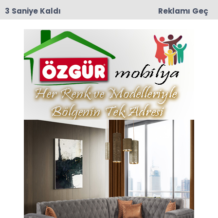
2 Saniye Kaldı
Reklamı Geç
09:03
Yeşilırmak Mahallesi Eski muhtarlarından
Mustafa Darıcı Vefat Etti
Anasayfa
Dernekler
KOCAELİ KÖRFEZDEN
ÜNİVERSİTELİ ÖĞRENCİLERE
YARDIM ELİ
Üniversitede öğrenci okutmanın gittikçe
zorlaştığı günümüzde Kurulduğu günden bu
yana Yönetim kurulunun büyük çoğunluğunu