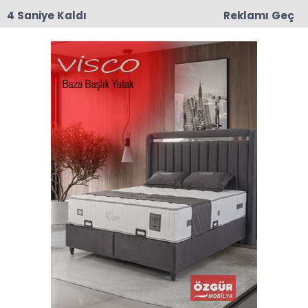
3 Saniye Kaldı
Reklamı Geç
10:43
Nermin Güner Vefat Etti
Anasayfa
SPOR
Başkan Özalp
Sporcularımız İle Bir Araya
Geldi
Taşova Belediye Başkanı Ömer Özalp, Taşova
Belediye Spor Kulübü sporcuları ile bir araya
geldi.