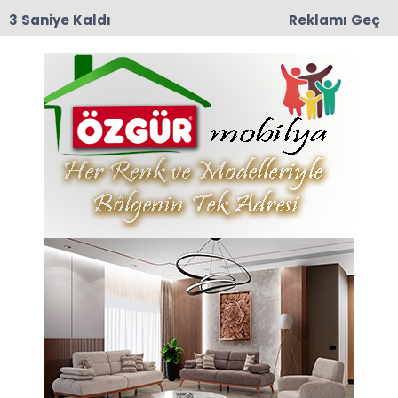
3 Saniye Kaldı
Reklamı Geç
10:29
Taşova İlçe Emniyet Müdürlüğü’ne Emniyet Amiri
Bünyamin Dede Atandı
Anasayfa
MHP
MHP Belediye Başkan
Adayı Sinan Yılmaz
Sorularımızı Yanıtladı
Milliyetçi Hareket Partisi Taşova Belediye
Başkan adayı Sinan Yılmaz ilçemizdeki
gazetecilerle 18 Şubat 2024 Pazar günü