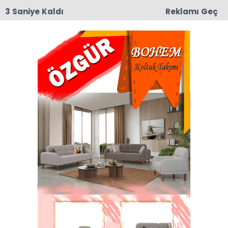
3 Saniye Kaldı
Reklamı Geç
09:19
Taşova’da Andıran ve Mülkbükü Köylerinde
Asfalt Yama Çalışmaları Başladı
Anasayfa
SAĞLIK
Çiçek Bamyanın faydaları
Ben bamyaya ‘’sihirli sebze’’diyorum. Çünkü
faydası o kadar çok ki…
21-06-2017 00:57
Güncelleme : 21-06-2017 00:57