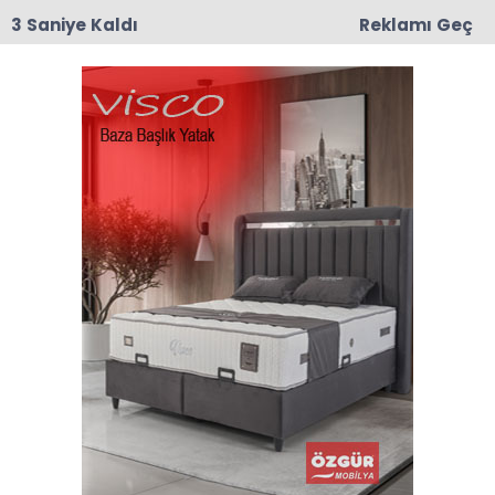
3 Saniye Kaldı
Reklamı Geç
00:03
CHP Taşova'da Mustafa Korkmaz İlçe Başkanı
Olarak Atandı
Anasayfa
TAŞOVA
Boşaltılan Okullar
Hakkında Açıklama
Taşova İlçe Milli Eğitim Müdürü Mustafa Tümer
deprem analizi dolayısı ile boşaltılan iki okul
hakkında açıklamalarda bulundu.