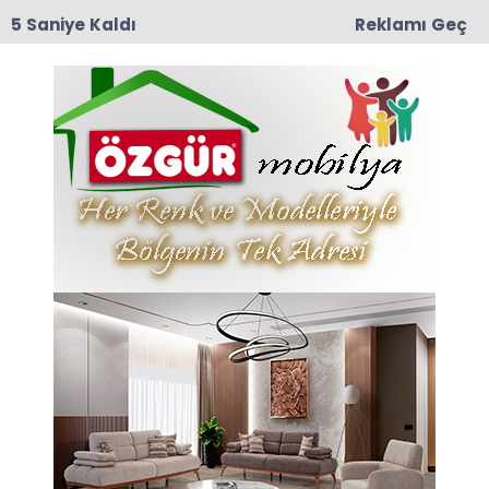
4 Saniye Kaldı
Reklamı Geç
12:57
TRT Belgesel’den Taşova Çiçek Bamyası
Belgeseli: 9 Ağustos Pazar Günü Yayında!
Anasayfa
TAŞOVA
Taşova Lisesi Yıkılıyor
İlçemizde 1970 li yıllarda yapılan Taşova Lisesi
depreme dayanıksız olduğu için yıkılıyor.
11-09-2023 10:37