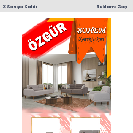
2 Saniye Kaldı
Reklamı Geç
09:19
Taşova’da Andıran ve Mülkbükü Köylerinde
Asfalt Yama Çalışmaları Başladı
Anasayfa
TAŞOVA
Ladik Gölü Kenarındaki
Asfalt Kalıntıları Tehlike
Saçıyor
Taşova-Ladik yolu yapım çalışmaları devam
ederken Ladik Gölü kenarına dökülen asfalt
kalıntıları Ladik gölüne ve göl canlılarına zarar