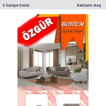
2 Saniye Kaldı
Reklamı Geç
09:19
Taşova’da Andıran ve Mülkbükü Köylerinde
Asfalt Yama Çalışmaları Başladı
Anasayfa
TAŞOVA
Hemşerimizle Gurur
Duyuyoruz
Osman Gokrem… Beyoğlu Selime Hatun Camisi
imam hatibi ve Mercimekli.