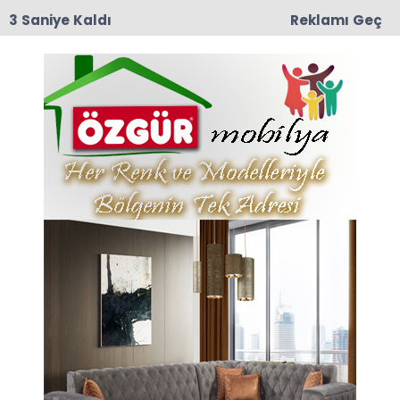
2 Saniye Kaldı
Reklamı Geç
09:38
Taşova’nın Turizm Göz Bebeği Boraboy’da 21.
Şenlik Coşkusu
Anasayfa
TAŞOVA
Hasan Dikmen Güven
Tazeledi
1999 Yılında kurulan Taşova Ziraat odası 8.
olağan genel kurulunu yaptı.
12-02-2023 09:18