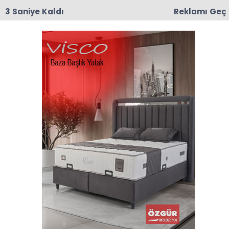
3 Saniye Kaldı
Reklamı Geç
00:03
CHP Taşova'da Mustafa Korkmaz İlçe Başkanı
Olarak Atandı
Anasayfa
TAŞOVA
Yerkozlu Sulaması
Koruyucu Tedbirler yapım
işi ihalesi
İlçemize bağlı Yerkozlu Sulaması Koruyucu
Tedbirler yapım işi ihalesi Devlet Su İşleri
Samsun 7. Bölge Müdürlüğünce