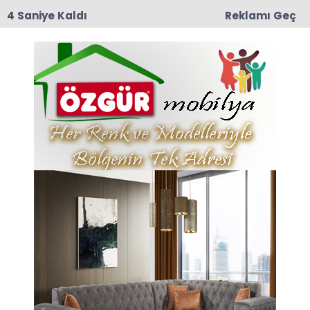
3 Saniye Kaldı
Reklamı Geç
09:03
Yeşilırmak Mahallesi Eski muhtarlarından
Mustafa Darıcı Vefat Etti
Anasayfa
VEFAT
Safiye Gegin Hayatını
Kaybetti
25-06-2022 10:39