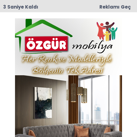
3 Saniye Kaldı
Reklamı Geç
09:03
Yeşilırmak Mahallesi Eski muhtarlarından
Mustafa Darıcı Vefat Etti
Anasayfa
SAĞLIK
KALP KRİZİ GENÇ
YAŞLARDA GÖRÜNÜR OLDU
Yaygınlaşan Sigara Ve Alkol Kullanımı Ve
Üstüne De Pandemi Dönemi Derken Kalp Krizine
Yakalanma Oranlara 40 Yaşın Altında Da
Yaygın Şekilde Görülmeye Başlandı.