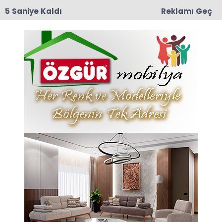
4 Saniye Kaldı
Reklamı Geç
12:57
TRT Belgesel’den Taşova Çiçek Bamyası
Belgeseli: 9 Ağustos Pazar Günü Yayında!
Anasayfa
VEFAT
Beyhan Zile Hayatını
Kaybetti
İlçemiz Destek köyünden İmam-Hatip Lisesi
emekli personeli merhum İsmail Zile’nin eşi
Beyhan Zile (66), 23 Mayıs 2022 Pazartesi günü
hayatını kaybetti.