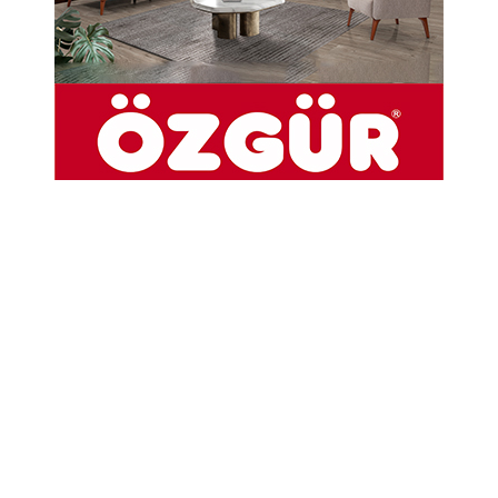
Polis Ahmet Yaşar Mesleki ve Teknik Anadolu
Lisesi öğrencileri ve idarecilerini kabul etti.
11-04-2022 11:10
Abone Ol