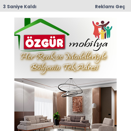
3 Saniye Kaldı
Reklamı Geç
10:29
Taşova İlçe Emniyet Müdürlüğü’ne Emniyet Amiri
Bünyamin Dede Atandı
Anasayfa
EĞİTİM
Kaymakam Ahmet
Gökcecik Öğrencileri
Tebrik Etti
TEKNOFEST Liseler Arası Elektrikli Araç Yarışlarına
ilçemizi temsil eden ve Taşova Gençlik Merkezi
ortaklığıyla yarışmaya katılan Taşova Şehit