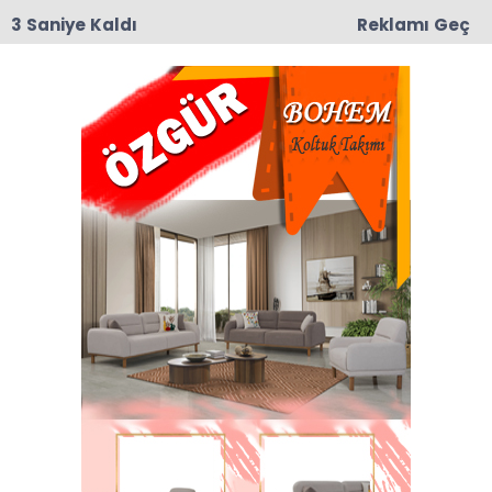
3 Saniye Kaldı
Reklamı Geç
09:19
Taşova’da Andıran ve Mülkbükü Köylerinde
Asfalt Yama Çalışmaları Başladı
Anasayfa
VEFAT
Merkez, Tatlıpınar ve
Esençay Köylerinden Vefat
Haberleri
Merkez, Tatlıpınar ve Esençay Köylerinden Vefat
Haberleri