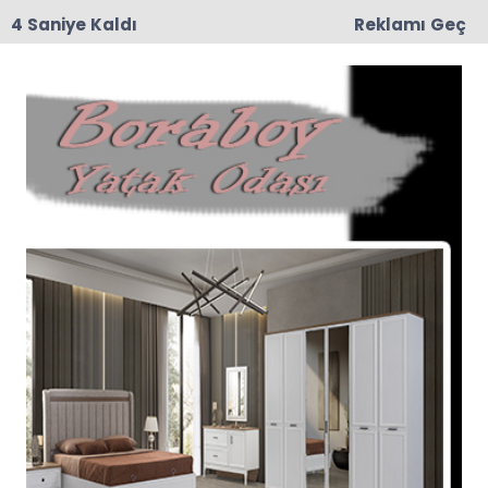
3 Saniye Kaldı
Reklamı Geç
09:02
Muhtar Harun Zorlu’nun Kederli Günü
Anasayfa
TAŞOVA
Taşova'da Karne Sevinci
Taşova'da 2015-2016 eğitim-öğretim yılı 1.
döneminde 4.818 kişi karne aldı .
22-01-2016 12:36
Güncelleme : 22-01-2016 12:36