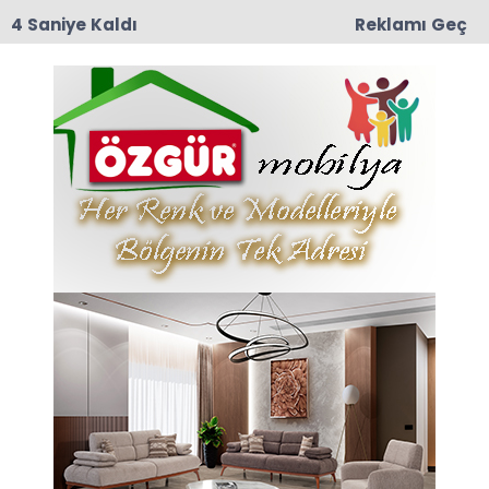
3 Saniye Kaldı
Reklamı Geç
19:03
Öğretmen Metin Pınar'dan Oğlu Çağdaş'ın
Düğününe Davet..
Anasayfa
VEFAT
Boraboy, Sofualan ve
Kumluca Köylerinden
Vefat Haberleri
Boraboy, Sofualan ve Kumluca Köylerinden
Vefat Haberleri