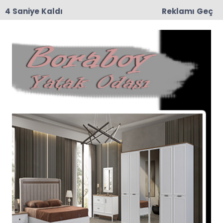
3 Saniye Kaldı
Reklamı Geç
10:29
Meliha Üstün Vefat Etti
Anasayfa
TAŞOVA
Gençlik Merkezi Gönüllü
Gençleri Duvar Boyama
Etkinliği Gerçekleştirdi
İlçemiz Gençlik Merkezi Gönüllü Gençleri ve
Liderleri, hafta sonu Uluköy Şehit Komiser
Mustafa Düzgün Ortaokulu’na gelerek okulun