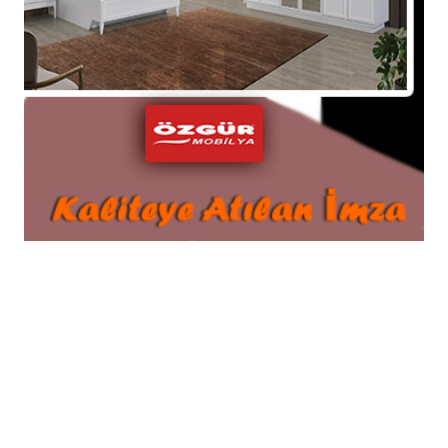
öğrencileriyle birlikte duvar boyama etkinliği
gerçekleştirdi.
14-01-2020 09:25
Güncelleme : 12-08-2020 20:56
Abone Ol