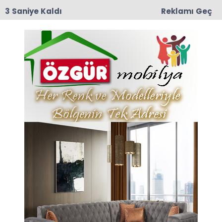
2 Saniye Kaldı
Reklamı Geç
16:25
Taşova’da Hububat Hasadında Biçerdöver
Denetimleri Aralıksız Sürüyor
Anasayfa
TAŞOVA
Kaymakam Okan
Yenidünya Köy Konağı
İnşaatını İnceledi
Taşova Kaymakamı Okan Yenidünya Mercimek
köyünde yapımı devam eden Köy Konağı
inşaatında incelemelerde bulundu.