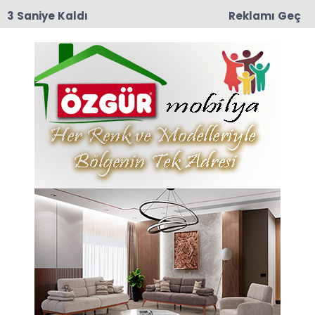
3 Saniye Kaldı
Reklamı Geç
10:29
Taşova İlçe Emniyet Müdürlüğü’ne Emniyet Amiri
Bünyamin Dede Atandı
Anasayfa
TAŞOVA
Hava Durumu
Taşova 5 günlük hava durumu tahmini
07-01-2019 09:39
Güncelleme : 07-01-2019 09:39
Abone Ol