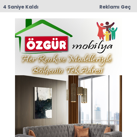
3 Saniye Kaldı
Reklamı Geç
09:03
Yeşilırmak Mahallesi Eski muhtarlarından
Mustafa Darıcı Vefat Etti
Anasayfa
VEFAT
Zekayi Gündüz Vefat Etti
İlçemiz Yemişen Halkından Zekayi Gündüz Vefat
Etti.
22-06-2026 10:24