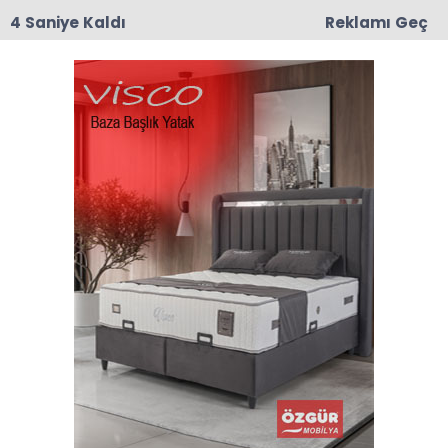
3 Saniye Kaldı
Reklamı Geç
00:03
CHP Taşova'da Mustafa Korkmaz İlçe Başkanı
Olarak Atandı
Anasayfa
VEFAT
Rahmi Zile Vefat Etti
İlçemize bağlı Destek beldesi halkından Güven
Zile ile Gülten ve Gülsün’ün babaları Rahmi Zile
(70), 30 Mayıs 2026 Cumartesi günü kalp krizi
sonucu hayatını kaybetti.