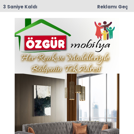
2 Saniye Kaldı
Reklamı Geç
11:19
Taşova Gençlik Merkezi İçin İhale Süreci Başladı
Anasayfa
VEFAT
Boraboy Eski Belediye
Başkanı Seyit Ahmet Yıldız
Vefat Etti
İlçemiz Taşova’ya bağlı Boraboy eski belediye
başkanı Seyit Ahmet Yıldız vefat etti.