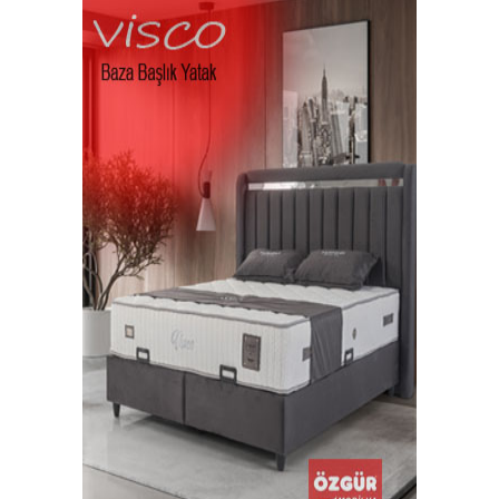
E-Posta Adresiniz *
R
K