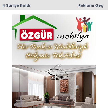
3 Saniye Kaldı
Reklamı Geç
10:29
Taşova İlçe Emniyet Müdürlüğü’ne Emniyet Amiri
Bünyamin Dede Atandı
Anasayfa
VEFAT
Güllü Duran Vefat Etti
İlçemiz Taşova’ya Bağlı Yayladibi Köyü
Halkından Güllü duran vefat etti.
03-04-2026 15:16