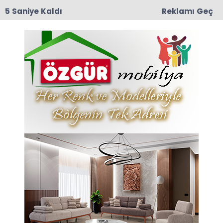
4 Saniye Kaldı
Reklamı Geç
17:37
RECEP ÇOLAK VEFAT ETTİ
Anasayfa
VEFAT
Kaymakam Kartal,
Çakırsu Köyü’nde İftar
Programına Katıldı
Taşova Kaymakamı Salih Kartal, kurum amirleri
ile birlikte ilçeye bağlı Çakırsu köyünde
düzenlenen iftar programına katıldı.