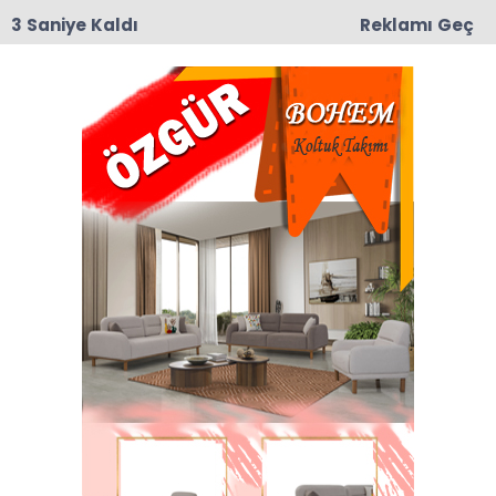
2 Saniye Kaldı
Reklamı Geç
15:17
Taşova’da Sanayi Deresi Çalışmaları Durma
Noktasına Geldi: Mahalle Sakinleri ve Esnaf Tepkili
Anasayfa
VEFAT
Taşova'mızın sevilen
simalarından Memo Dayı
vefat etti.
Taşova'mızın sevilen simalarından Memo Dayı
vefat etti.