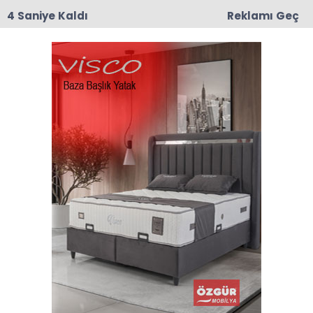
3 Saniye Kaldı
Reklamı Geç
10:43
Nermin Güner Vefat Etti
Anasayfa
TAŞOVA
Taşova’da Görsel Şölen:
Ayçiçekleri Tarlaları Sarıya
Boyadı
01-07-2026 11:39
Abone Ol