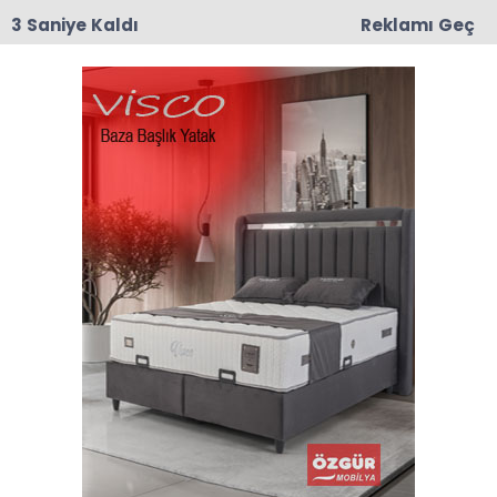
2 Saniye Kaldı
Reklamı Geç
16:04
Taşova’da Kahraman Gazilerin İsimleri
Sokaklarda Yaşatıl
Anasayfa
TAŞOVA
Taşova’da Birlik ve Bereket
Günü: Merkez Çarşı
Camii’nde Aşure İkramı
Yapıldı
25-06-2026 15:13