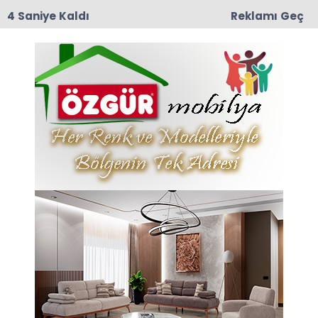
3 Saniye Kaldı
Reklamı Geç
12:57
TRT Belgesel’den Taşova Çiçek Bamyası
Belgeseli: 9 Ağustos Pazar Günü Yayında!
Anasayfa
TAŞOVA
Eğitimci-Yazar Recep
Seyhan’ın İsmi Görev
Yaptığı Okulda Açılan
Kütüphanede Yaşatılacak
09-06-2026 16:10