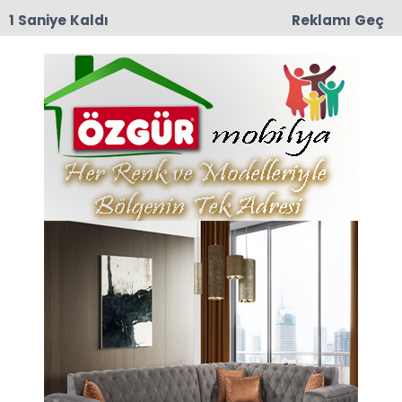
19:38
Sonisa (Uluköy) Bölge Tarihini Yeniden Yazabilir
mi?
Anasayfa
TAŞOVA
Taşova’da Gönül Birliği:
Orman Köylüleri
Dayanışma Kahvaltısında
Buluştu
07-05-2026 15:42