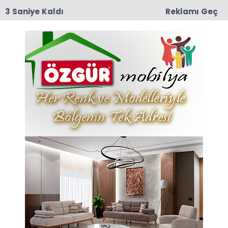
3 Saniye Kaldı
Reklamı Geç
12:57
TRT Belgesel’den Taşova Çiçek Bamyası
Belgeseli: 9 Ağustos Pazar Günü Yayında!
Anasayfa
Dereköy
Dere Köy Eski Muhtarı
Kıbrıs Gazisi Alaattin
Aydın Toprağa Verildi
10-01-2026 14:54
Abone Ol