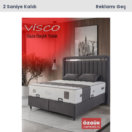
2 Saniye Kaldı
Reklamı Geç
16:04
Taşova’da Kahraman Gazilerin İsimleri
Sokaklarda Yaşatılacak
Anasayfa
TAŞOVA
Taşova’da Lindos Travel
Seyahat Acentası Hizmete
Açıldı
19-12-2025 15:48
Abone Ol