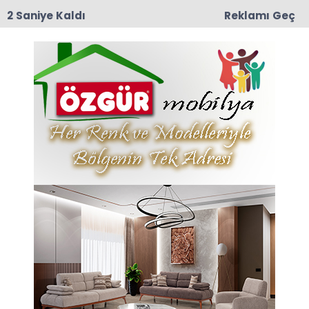
1 Saniye Kaldı
Reklamı Geç
10:29
Meliha Üstün Vefat Etti
Anasayfa
Dutluk
Dutluk Köyü Mevkisinde
Feci Kaza: 3 Yaralı
18-11-2025 16:03
Abone Ol