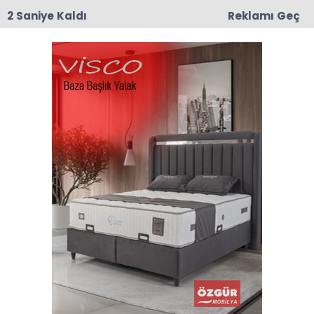
1 Saniye Kaldı
Reklamı Geç
16:04
Taşova’da Kahraman Gazilerin İsimleri
Sokaklarda Yaşatılacak
Anasayfa
DESTEK
Taşova Kaymakamı Salih
Kartal’dan Destek Köyüne
Ziyaret
17-11-2025 16:58
Abone Ol